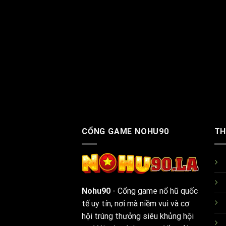
CỔNG GAME NOHU90
TH
Nohu90
- Cổng game nổ hũ quốc
tế uy tín, nơi mà niềm vui và cơ
hội trúng thưởng siêu khủng hội