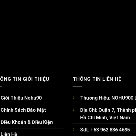
ÔNG TIN GIỚI THIỆU
THÔNG TIN LIÊN HỆ
Giới Thiệu Nohu90
Thương Hiệu: NOHU900 
Chính Sách Bảo Mật
Địa Chỉ:
Quận 7, Thành p
Hồ Chí Minh, Việt Nam
Điều Khoản & Điều Kiện
Sdt:
+63 962 836 4695
Liên Hệ