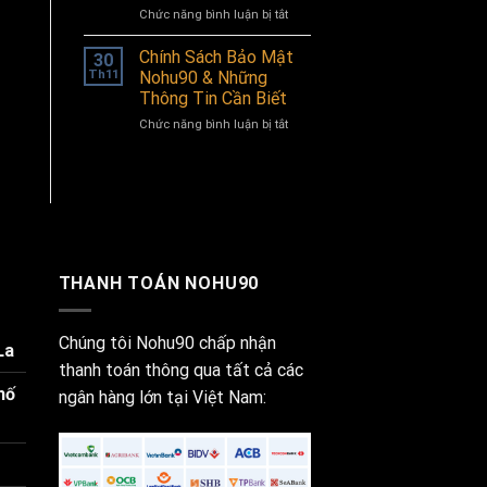
Dẫn
ở
Chức năng bình luận bị tắt
Cách
Game
Thức
Nổ
Chính Sách Bảo Mật
30
Chơi
Hũ
Th11
Nohu90 & Những
Cực
–
Thông Tin Cần Biết
Dễ
Tận
Tại
ở
Chức năng bình luận bị tắt
Hưởng
Nohu90
Chính
Thiên
Sách
Đường
Bảo
Sống
Mật
Động
Nohu90
Tại
&
Nohu90
Những
Thông
THANH TOÁN NOHU90
Tin
Cần
Biết
Chúng tôi Nohu90 chấp nhận
La
thanh toán thông qua tất cả các
hố
ngân hàng lớn tại Việt Nam: